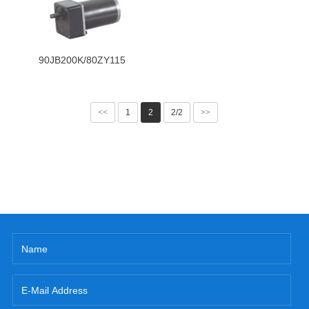
90JB200K/80ZY115
<<
1
2
2/2
>>